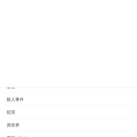
恒川光太郎
情報
戦闘描写
推理小説
日本史
未分類
歴史
殺人事件
犯罪
異世界