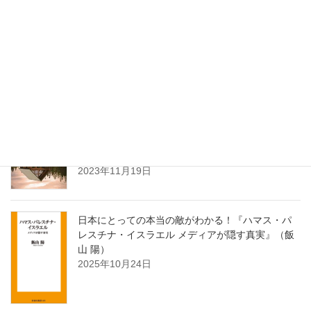
最近の投稿
【最新】Kindle Unlimitedで読めるおすすめ小説30
選【2024年7月】
2024年7月18日
【感想】『出版禁止』心中をテーマにした、考察
し甲斐がありすぎるミステリー小説（長江 俊和）
2023年11月19日
日本にとっての本当の敵がわかる！『ハマス・パ
レスチナ・イスラエル メディアが隠す真実』（飯
山 陽）
2025年10月24日