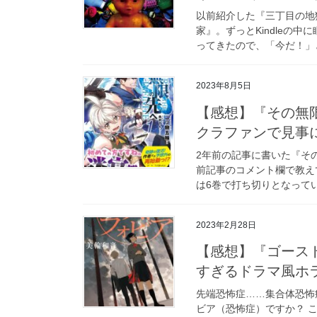
以前紹介した『三丁目の地
家』。ずっとKindleの
ってきたので、「今だ！」と
2023年8月5日
【感想】『その無
クラファンで見事
2年前の記事に書いた『そ
前記事のコメント欄で教え
は6巻で打ち切りとなってい
2023年2月28日
【感想】『ゴース
すぎるドラマ風ホ
先端恐怖症……集合体恐怖
ビア（恐怖症）ですか？ 