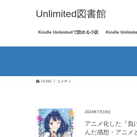
コ
ナ
ン
ビ
Unlimited図書館
テ
ゲ
ン
ー
Kindle Unlimitedで読める小説
Kindle Unl
ツ
シ
へ
ョ
ス
ン
キ
に
ッ
移
プ
動
HOME
コメディ
2024年7月19日
アニメ化した『負
んだ感想・アニメ