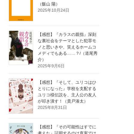
（飯山 陽）
2025年10月24日
【感想】『カラスの親指』深刻
な裏社会をテーマとした犯罪モ
ノと思いきや、笑えるホームコ
メディでもある……？/（道尾秀
介）
2025年9月6日
【感想】『そして、ユリコはひ
とりになった』学校を支配する
ユリコ様伝説を、主人公の友人
が叩き潰す！（貴戸湊太）
2025年8月31日
【感想】『その可能性はすでに
考えた』証明するのは真実では