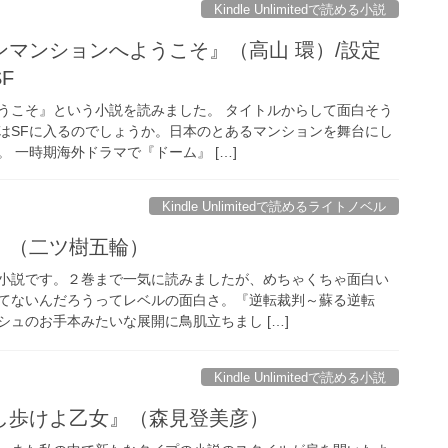
Kindle Unlimitedで読める小説
ンマンションへようこそ』（高山 環）/設定
F
うこそ』という小説を読みました。 タイトルからして面白そう
はSFに入るのでしょうか。日本のとあるマンションを舞台にし
 一時期海外ドラマで『ドーム』 […]
Kindle Unlimitedで読めるライトノベル
』（二ツ樹五輪）
小説です。２巻まで一気に読みましたが、めちゃくちゃ面白い
てないんだろうってレベルの面白さ。『逆転裁判～蘇る逆転
ュのお手本みたいな展開に鳥肌立ちまし […]
Kindle Unlimitedで読める小説
し歩けよ乙女』（森見登美彦）