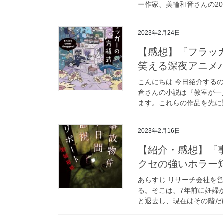
ー作家、美輪和音さんの20
2023年2月24日
【感想】『フラッ
笑える深夜アニメ
こんにちは 今日紹介する
倉さんの小説は『教室が一
ます。これらの作品を先に読
2023年2月16日
【紹介・感想】『事
クセの強いホラー
あらすじ リサーチ会社を
る。そこは、7年前に妊婦
と退去し、現在はその階だけ