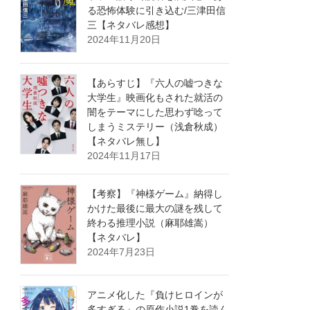
る恐怖体験に引き込む/三津田信
三【ネタバレ感想】
2024年11月20日
【あらすじ】『六人の嘘つきな
大学生』映画化もされた就活の
闇をテーマにした思わず唸って
しまうミステリー（浅倉秋成）
【ネタバレ無し】
2024年11月17日
【考察】『神様ゲーム』納得し
かけた最後に最大の謎を残して
終わる推理小説（麻耶雄嵩）
【ネタバレ】
2024年7月23日
アニメ化した『負けヒロインが
多すぎる』の原作小説1巻を読ん