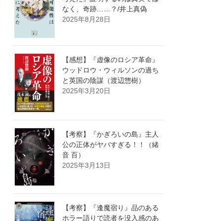
なく、奇跡……？/井上真偽
2025年8月28日
【感想】『虚像のロシア革命』
ウッドロウ・ウィルソンの過ち
と英国の陰謀（渡辺惣樹）
2025年3月20日
【考察】『かぎろいの島』主人
公の正体がヤバすぎる！！（緒
音 百）
2025年3月13日
【考察】『逢魔宿り』品のある
ホラー語りで読者を没入感のあ