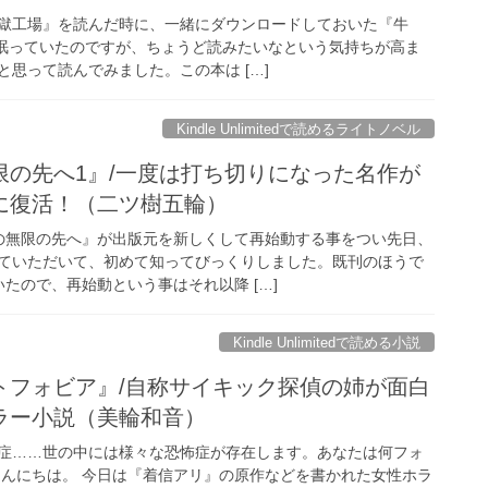
獄工場』を読んだ時に、一緒にダウンロードしておいた『牛
中に眠っていたのですが、ちょうど読みたいなという気持ちが高ま
思って読んでみました。この本は […]
Kindle Unlimitedで読めるライトノベル
限の先へ1』/一度は打ち切りになった名作が
に復活！（二ツ樹五輪）
の無限の先へ』が出版元を新しくして再始動する事をつい先日、
ていただいて、初めて知ってびっくりしました。既刊のほうで
たので、再始動という事はそれ以降 […]
Kindle Unlimitedで読める小説
トフォビア』/自称サイキック探偵の姉が面白
ラー小説（美輪和音）
症……世の中には様々な恐怖症が存在します。あなたは何フォ
こんにちは。 今日は『着信アリ』の原作などを書かれた女性ホラ