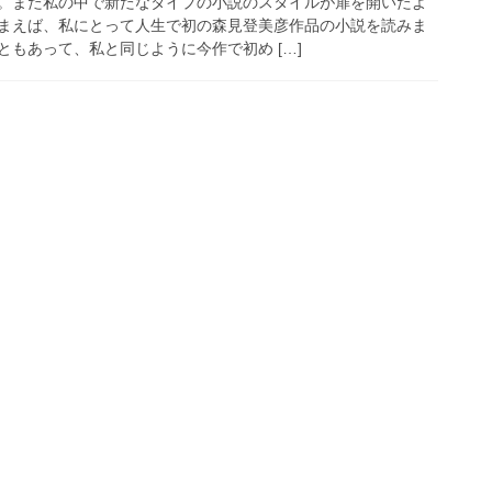
。また私の中で新たなタイプの小説のスタイルが扉を開いたよ
まえば、私にとって人生で初の森見登美彦作品の小説を読みま
もあって、私と同じように今作で初め […]