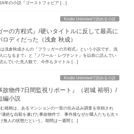
16年の小説『ゴーストフォビア […]
Kindle Unlimitedで読める小説
ガーの方程式』/硬いタイトルに反して最高に
パロディだった（浅倉 秋成）
のは浅倉秋成さんの『フラッガーの方程式』という小説です。浅
人になるまで』と『ノワール・レヴナント』を以前に読んでい
んでいた先入観で、今作もタイトル […]
Kindle Unlimitedで読める小説
故物件7日間監視リポート』（岩城 裕明）/
短編小説
営む穂柄は、あるマンションの一室の住み込み調査を依頼され
が凄絶な自殺を遂げた事故物件で、事件後なぜか隣人たちも次々
無人の状態だという。期間は一週間 […]