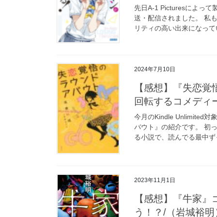
先日A-1 Pictures
送・配信されました。 私
リティの高い出来になってい
2024年7月10日
【感想】『失恋覚
回転するコメディ
今月のKindle Unlim
バウト』の紹介です。 初
る小説で、読んでる最中ずっ
2023年11月1日
【感想】『牛家』
う！？/（岩城裕明