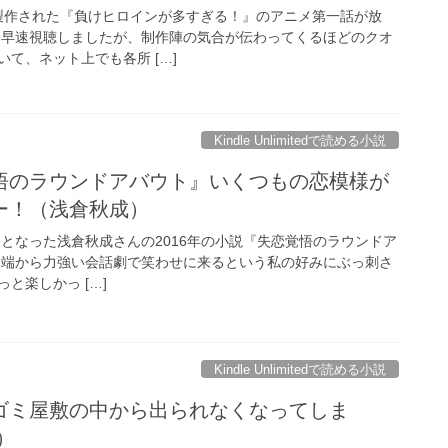
によって製作された『負けヒロインが多すぎる！』のアニメ第一話が放
も早速視聴しましたが、制作陣の気合が伝わってくるほどのクオ
て、ネット上でも各所 […]
Kindle Unlimitedで読める小説
悟のラウンドアバウト』いくつもの恋模様が
ー！（浅倉秋成）
ited対象となった浅倉秋成さんの2016年の小説『失恋覚悟のラウンドア
っ端から力強い会話劇で笑わせに来るという私の好みにぶっ刺さ
と楽しかっ […]
Kindle Unlimitedで読める小説
ゴミ屋敷の中から出られなくなってしま
）